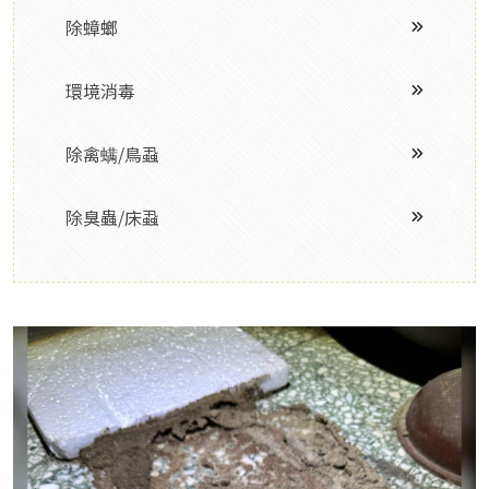
除蟑螂
環境消毒
除禽螨/鳥蝨
除臭蟲/床蝨