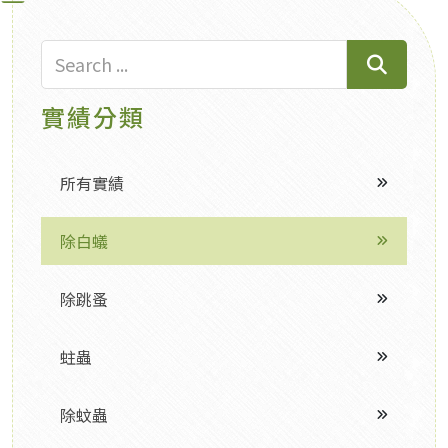
實績分類
所有實績
除白蟻
除跳蚤
蛀蟲
除蚊蟲