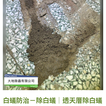
白蟻防治－除白蟻｜透天厝除白蟻