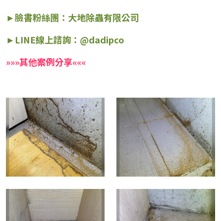
►
臉書粉絲團：大地除蟲有限公司
►LINE線上諮詢：@dadipco
»
»
»
其他案例分享
«
«
«