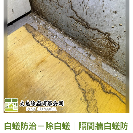
白蟻防治－除白蟻｜隔間牆白蟻防