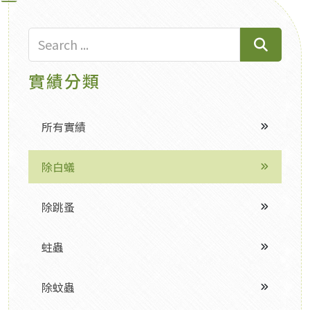
實績分類
所有實績
除白蟻
除跳蚤
蛀蟲
除蚊蟲