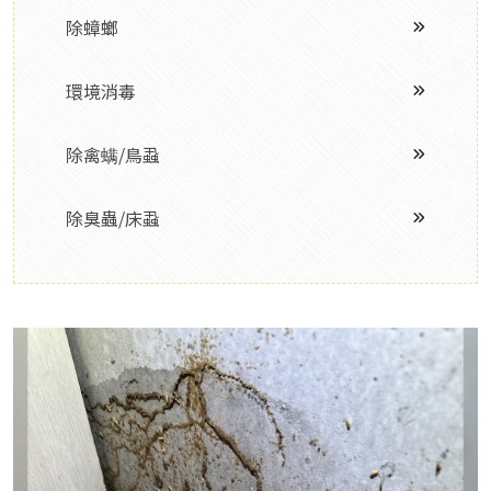
除蟑螂
環境消毒
除禽螨/鳥蝨
除臭蟲/床蝨