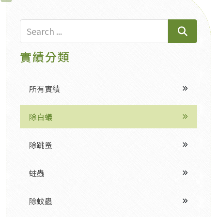
實績分類
所有實績
除白蟻
除跳蚤
蛀蟲
除蚊蟲