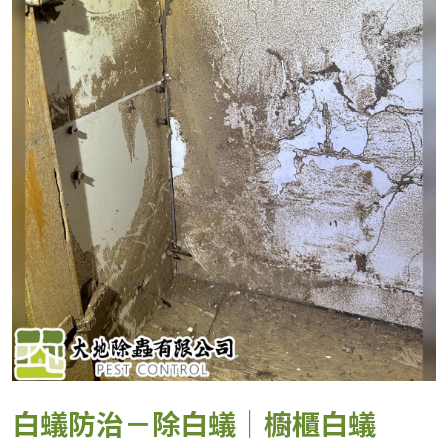
白蟻防治－除白蟻｜櫥櫃白蟻