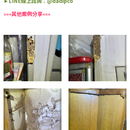
►LINE線上諮詢：@dadipco
»
»
»
其他案例分享
«
«
«