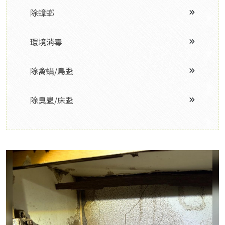
除蟑螂
環境消毒
除禽螨/鳥蝨
除臭蟲/床蝨