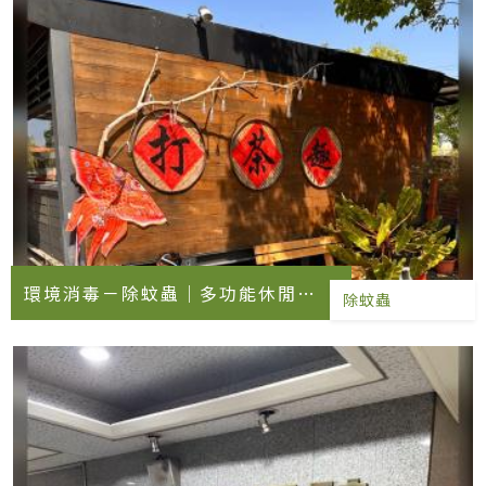
環境消毒－除蚊蟲｜多功能休閒園
除蚊蟲
區消毒