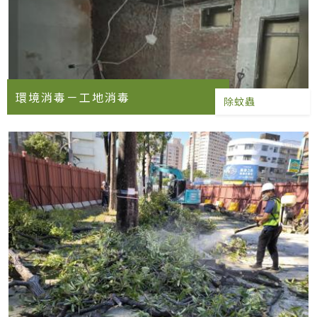
環境消毒－工地消毒
除蚊蟲