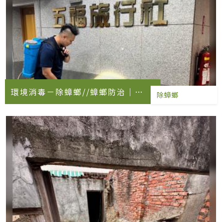
環境消毒－除蟑螂//蟑螂防治｜旅
除蟑螂
行社消毒