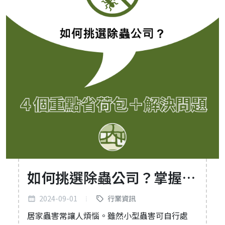
如何挑選除蟲公司？掌握４
個重點，省荷包又解決蟲蟲
2024-09-01
行業資訊
危機
居家蟲害常讓人煩惱。雖然小型蟲害可自行處