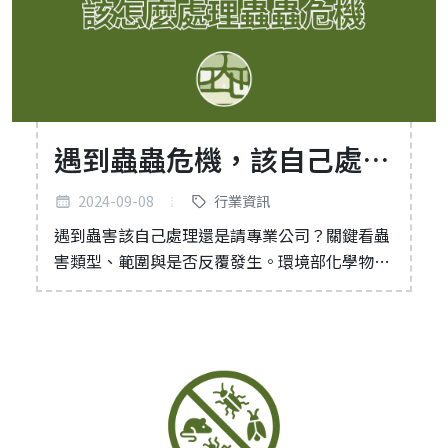
遇到蟲蟲危機，該自己處理
還是請專業人士處理？優缺
2024-09-08
行業資訊
點一次看清楚
遇到蟲害該自己處理還是請專業公司？關鍵看蟲
害類型、範圍與是否反覆發生。環境部化學物質
管理署规範，部分環境用藥僅限持照業者使用。
本文透過比較表格，說明兩者在藥劌效力、施作
方式、診斷能力的具體差異。