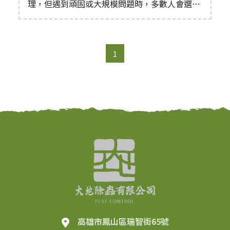
理，但遇到頑固或大規模問題時，多數人會選擇
專業除蟲公司。一旦決定聘請專業服務，如何評
估與挑選合適的除蟲公司就成為關鍵環節。我們
建議可以從以下4個重點進行評估：選擇合法公
1
司、專業人員執行、使用安全核可藥劑、收費合
理透明。
高雄市鳳山區瑞智街65號