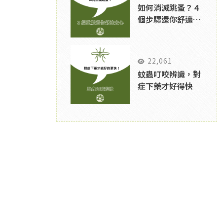
如何消滅跳蚤？４
個步驟還你舒適居
家環境
22,061
蚊蟲叮咬辨識，對
症下藥才好得快