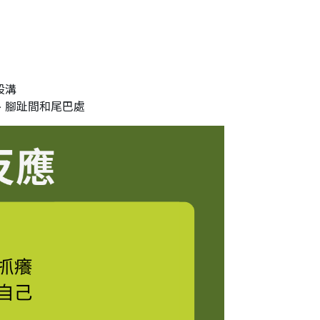
股溝
、腳趾間和尾巴處